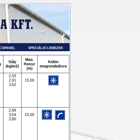
CSPANEL
SPECIÁLIS LEMEZEK
Max.
Súly
Külön
g
Hossz
(kg/m2)
megrendelésre
(m)
2,55
2,91
15,00
3,62
2,66
3,04
15,00
3,80