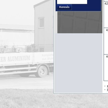
Keresés
42
Keresés
űrlap
4
4
M
Í